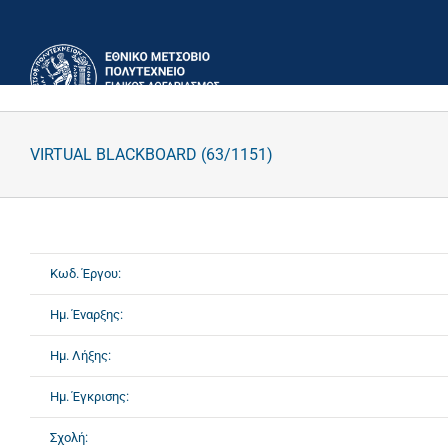
Μετάβαση
στο
περιεχόμενο
VIRTUAL BLACKBOARD (63/1151)
Κωδ. Έργου:
Ημ. Έναρξης:
Ημ. Λήξης:
Ημ. Έγκρισης:
Σχολή: