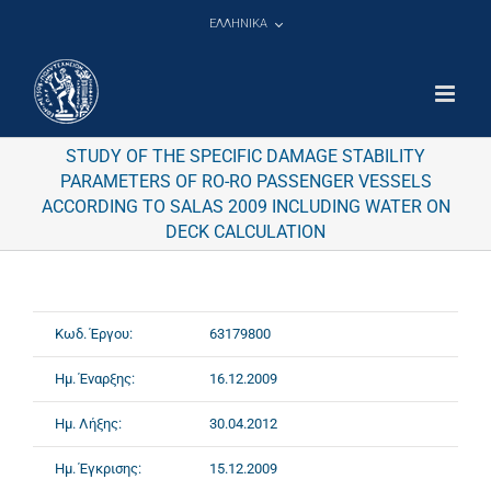
Μετάβαση
ΕΛΛΗΝΙΚΑ
στο
περιεχόμενο
STUDY OF THE SPECIFIC DAMAGE STABILITY
PARAMETERS OF RO-RO PASSENGER VESSELS
ACCORDING TO SALAS 2009 INCLUDING WATER ON
DECK CALCULATION
Κωδ. Έργου:
63179800
Ημ. Έναρξης:
16.12.2009
Ημ. Λήξης:
30.04.2012
Ημ. Έγκρισης:
15.12.2009