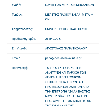
Σχολή:
ΝΑΥΠΗΓΩΝ ΜΗΧ/ΓΩΝ ΜΗΧΑΝΙΚΩΝ
Τομέας:
ΜΕΛΕΤΗΣ ΠΛΟΙΟΥ & ΘΑΛ. ΜΕΤΑΦ/
ΩΝ
Χρηματοδότης:
UNIVERSITY OF STRATHCLYDE
Προϋπολογισμός:
26.840,00 €
Επ. Υπευθ.:
ΑΠΟΣΤΟΛΟΣ ΠΑΠΑΝΙΚΟΛΑΟΥ
Email:
papa@deslab.naval.ntua.gr
Περιγραφή:
ΤΟ ΕΡΓΟ ΕΧΕΙ ΣΤΟΧΟ ΤΗΝ
ΑΝΑΠΤΥΞΗ ΚΑΙ ΠΑΡΟΧΗ ΤΩΝ
ΑΠΑΡΑΙΤΗΤΩΝ ΤΕΧΝΙΚΩΝ
ΣΤΟΙΧΕΙΩΝ ΓΙΑ ΤΗ ΣΥΝΤΑΞΗ
ΠΡΟΤΑΣΕΩΝ ΚΑΙ ΟΔΗΓΙΩΝ ΑΠΟ
ΤΗΝ ΕΠΙΤΡΟΠΗ ΑΣΦΑΛΕΙΑΣ ΤΗΣ
ΝΑΥΣΙΠΛΟΪΑΣ ΤΗΣ ΕΕ ΓΙΑ ΤΗΝ
ΠΡΟΣΑΡΜΟΓΗ ΤΩΝ ΑΠΑΙΤΗΣΕΩΝ
ΤΗΣ ΣΥΝΘΗΚΗΣ ΤΗΣ