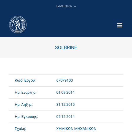
Μετάβαση
ΕΛΛΗΝΙΚΑ
στο
περιεχόμενο
SOLBRINE
Κωδ. Έργου:
67079100
Ημ. Έναρξης:
01.09.2014
Ημ. Λήξης:
31.12.2015
Ημ. Έγκρισης:
05.12.2014
Σχολή:
ΧΗΜΙΚΩΝ ΜΗΧΑΝΙΚΩΝ