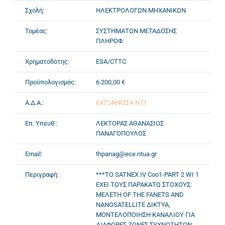
Σχολή:
ΗΛΕΚΤΡΟΛΟΓΩΝ ΜΗΧΑΝΙΚΩΝ
Τομέας:
ΣΥΣΤΗΜΑΤΩΝ ΜΕΤΑΔΟΣΗΣ
ΠΛΗΡΟΦ.
Χρηματοδότης:
ESA/CTTC
Προϋπολογισμός:
6.200,00 €
Α.Δ.Α.:
6Χ7Ξ46ΨΖΣ4-Ν71
Επ. Υπευθ.:
ΛΕΚΤΟΡΑΣ ΑΘΑΝΑΣΙΟΣ
ΠΑΝΑΓΟΠΟΥΛΟΣ
Email:
thpanag@ece.ntua.gr
Περιγραφή:
***ΤΟ SATNEX IV Coo1-PART 2 WI 1
ΕΧΕΙ ΤΟΥΣ ΠΑΡΑΚΑΤΩ ΣΤΟΧΟΥΣ:
ΜΕΛΕΤΗ OF THE FANETS AND
NANOSATELLITE ΔΙΚΤΥΑ,
ΜΟΝΤΕΛΟΠΟΙΗΣΗ ΚΑΝΑΛΙΟΥ ΓΙΑ
ΔΙΑΦΟΡΕΣ ΖΩΝΕΣ ΣΥΧΝΟΤΗΤΩΝ,