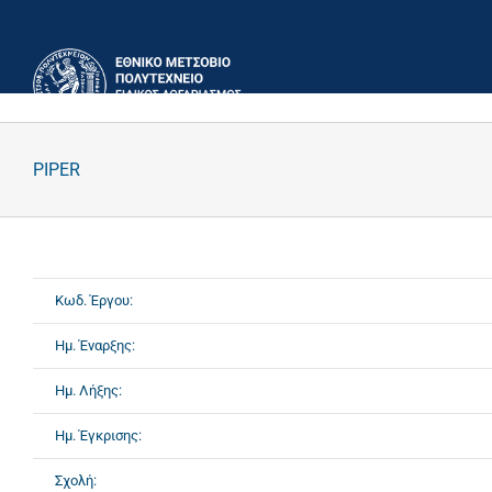
Μετάβαση
στο
περιεχόμενο
PIPER
Κωδ. Έργου:
Ημ. Έναρξης:
Ημ. Λήξης:
Ημ. Έγκρισης:
Σχολή: