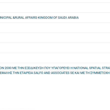
UNICIPAL &RURAL AFFAIRS-KINGDOM OF SAUDI ARABIA
ON 2030 ΜΕ ΤΗΝ ΕΞΕΙΔΙΚΕΥΣΗ ΠΟΥ ΥΠΑΓΟΡΕΥΕΙ Η NATIONAL SPATIAL STRAT
ΕΦΑΛΗΣ ΤΗΝ ΕΤΑΙΡΕΙΑ SALFO AND ASSOCIATES SE ΚΑΙ ΜΕ ΤΗ ΣΥΜΜΕΤΟΧΗ