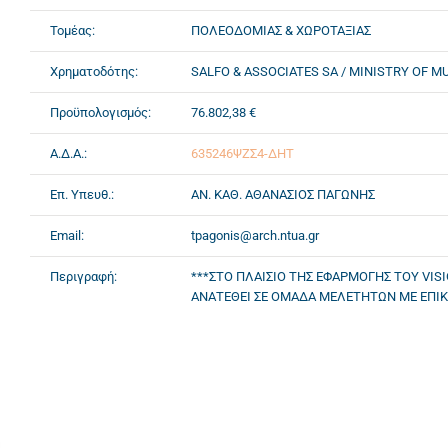
Τομέας:
ΠΟΛΕΟΔΟΜΙΑΣ & ΧΩΡΟΤΑΞΙΑΣ
Χρηματοδότης:
SALFO & ASSOCIATES SA / MINISTRY OF M
Προϋπολογισμός:
76.802,38 €
Α.Δ.Α.:
635246ΨΖΣ4-ΔΗΤ
Επ. Υπευθ.:
ΑΝ. ΚΑΘ. ΑΘΑΝΑΣΙΟΣ ΠΑΓΩΝΗΣ
Email:
tpagonis@arch.ntua.gr
Περιγραφή:
***ΣΤΟ ΠΛΑΙΣΙΟ ΤΗΣ ΕΦΑΡΜΟΓΗΣ ΤΟΥ VISI
ΑΝΑΤΕΘΕΙ ΣΕ ΟΜΑΔΑ ΜΕΛΕΤΗΤΩΝ ΜΕ ΕΠΙΚ