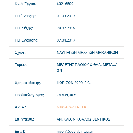
Κωδ. Έργου:
63216500
Ημ. Έναρξης:
01.03.2017
Ημ. Λήξης:
28.02.2019
Ημ. Έγκρισης:
07.04.2017
Σχολή:
ΝΑΥΠΗΓΩΝ ΜΗΧ/ΓΩΝ ΜΗΧΑΝΙΚΩΝ
Τομέας:
ΜΕΛΕΤΗΣ ΠΛΟΙΟΥ & ΘΑΛ. ΜΕΤΑΦ/
ΩΝ
Χρηματοδότης:
HORIZON 2020, E.C.
Προϋπολογισμός:
76.509,00 €
Α.Δ.Α.:
60Κ946ΨΖΣ4-1ΕΚ
Επ. Υπευθ.:
ΑΝ. ΚΑΘ. ΝΙΚΟΛΑΟΣ ΒΕΝΤΙΚΟΣ
Email:
niven@deslab.ntua.gr