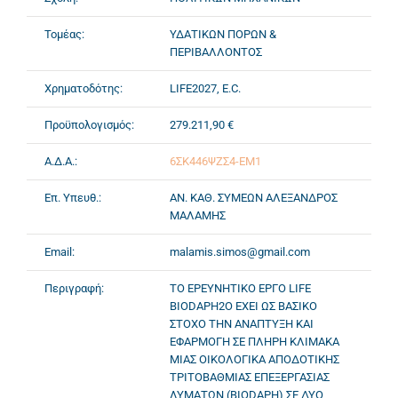
Τομέας:
ΥΔΑΤΙΚΩΝ ΠΟΡΩΝ &
ΠΕΡΙΒΑΛΛΟΝΤΟΣ
Χρηματοδότης:
LIFE2027, E.C.
Προϋπολογισμός:
279.211,90 €
Α.Δ.Α.:
6ΣΚ446ΨΖΣ4-ΕΜ1
Επ. Υπευθ.:
ΑΝ. ΚΑΘ. ΣΥΜΕΩΝ ΑΛΕΞΑΝΔΡΟΣ
ΜΑΛΑΜΗΣ
Email:
malamis.simos@gmail.com
Περιγραφή:
ΤΟ ΕΡΕΥΝΗΤΙΚΟ ΕΡΓΟ LIFE
BIODAPH2O ΕΧΕΙ ΩΣ ΒΑΣΙΚΟ
ΣΤΟΧΟ ΤΗΝ ΑΝΑΠΤΥΞΗ ΚΑΙ
ΕΦΑΡΜΟΓΗ ΣΕ ΠΛΗΡΗ ΚΛΙΜΑΚΑ
ΜΙΑΣ ΟΙΚΟΛΟΓΙΚΑ ΑΠΟΔΟΤΙΚΗΣ
ΤΡΙΤΟΒΑΘΜΙΑΣ ΕΠΕΞΕΡΓΑΣΙΑΣ
ΛΥΜΑΤΩΝ (BIODAPH) ΣΕ ΔΥΟ