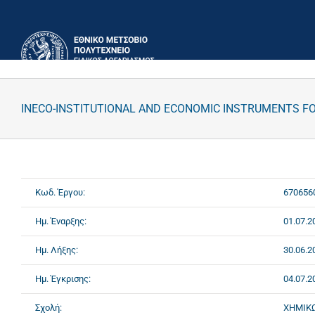
Μετάβαση
στο
περιεχόμενο
INECO-INSTITUTIONAL AND ECONOMIC INSTRUMENTS F
Κωδ. Έργου:
670656
Ημ. Έναρξης:
01.07.2
Ημ. Λήξης:
30.06.2
Ημ. Έγκρισης:
04.07.2
Σχολή:
ΧΗΜΙΚ