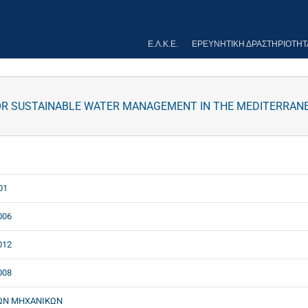
Ε.Λ.Κ.Ε.
ΕΡΕΥΝΗΤΙΚΉ ΔΡΑΣΤΗΡΙΌΤΗΤ
OR SUSTAINABLE WATER MANAGEMENT IN THE MEDITERRAN
01
006
012
008
ΩΝ ΜΗΧΑΝΙΚΩΝ