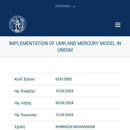
Μετάβαση
ΕΛΛΗΝΙΚΑ
στο
περιεχόμενο
IMPLEMENTATION OF UMR AND MERCURY MODEL IN
UNISIM
Κωδ. Έργου:
62412900
Ημ. Έναρξης:
10.03.2023
Ημ. Λήξης:
30.06.2024
Ημ. Έγκρισης:
10.03.2023
Σχολή:
ΧΗΜΙΚΩΝ ΜΗΧΑΝΙΚΩΝ