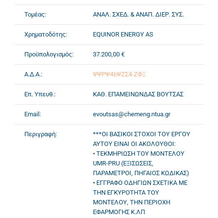
Τομέας:
ΑΝΑΛ. ΣΧΕΔ. & ΑΝΑΠ. ΔΙΕΡ. ΣΥΣ.
Χρηματοδότης:
EQUINOR ENERGY AS
Προϋπολογισμός:
37.200,00 €
Α.Δ.Α.:
ΨΨΡΨ46ΨΖΣ4-ΖΦΞ
Επ. Υπευθ.:
ΚΑΘ. ΕΠΑΜΕΙΝΩΝΔΑΣ ΒΟΥΤΣΑΣ
Email:
evoutsas@chemeng.ntua.gr
Περιγραφή:
***ΟΙ ΒΑΣΙΚΟΙ ΣΤΟΧΟΙ ΤΟΥ ΕΡΓΟΥ
ΑΥΤΟΥ ΕΙΝΑΙ ΟΙ ΑΚΟΛΟΥΘΟΙ:
• ΤΕΚΜΗΡΙΩΣΗ ΤΟΥ ΜΟΝΤΕΛΟΥ
UMR-PRU (ΕΞΙΣΩΣΕΙΣ,
ΠΑΡΑΜΕΤΡΟΙ, ΠΗΓΑΙΟΣ ΚΩΔΙΚΑΣ)
• ΕΓΓΡΑΦΟ ΟΔΗΓΙΩΝ ΣΧΕΤΙΚΑ ΜΕ
ΤΗΝ ΕΓΚΥΡΟΤΗΤΑ ΤΟΥ
ΜΟΝΤΕΛΟΥ, ΤΗΝ ΠΕΡΙΟΧΗ
ΕΦΑΡΜΟΓΗΣ Κ.ΛΠ