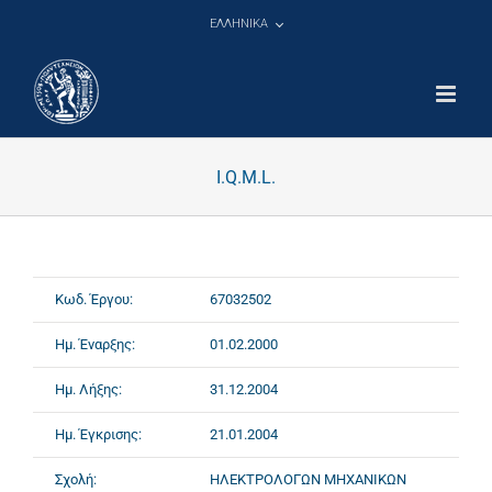
Μετάβαση
ΕΛΛΗΝΙΚΑ
στο
περιεχόμενο
I.Q.M.L.
Κωδ. Έργου:
67032502
Ημ. Έναρξης:
01.02.2000
Ημ. Λήξης:
31.12.2004
Ημ. Έγκρισης:
21.01.2004
Σχολή:
ΗΛΕΚΤΡΟΛΟΓΩΝ ΜΗΧΑΝΙΚΩΝ