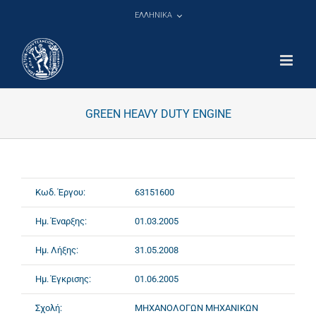
Μετάβαση
ΕΛΛΗΝΙΚΑ
στο
περιεχόμενο
GREEN HEAVY DUTY ENGINE
Κωδ. Έργου:
63151600
Ημ. Έναρξης:
01.03.2005
Ημ. Λήξης:
31.05.2008
Ημ. Έγκρισης:
01.06.2005
Σχολή:
ΜΗΧΑΝΟΛΟΓΩΝ ΜΗΧΑΝΙΚΩΝ