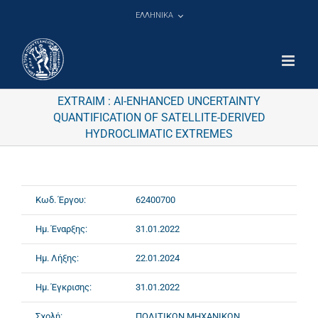
Μετάβαση
ΕΛΛΗΝΙΚΑ
στο
περιεχόμενο
EXTRAIM : AI-ENHANCED UNCERTAINTY
QUANTIFICATION OF SATELLITE-DERIVED
HYDROCLIMATIC EXTREMES
Κωδ. Έργου:
62400700
Ημ. Έναρξης:
31.01.2022
Ημ. Λήξης:
22.01.2024
Ημ. Έγκρισης:
31.01.2022
Σχολή:
ΠΟΛΙΤΙΚΩΝ ΜΗΧΑΝΙΚΩΝ