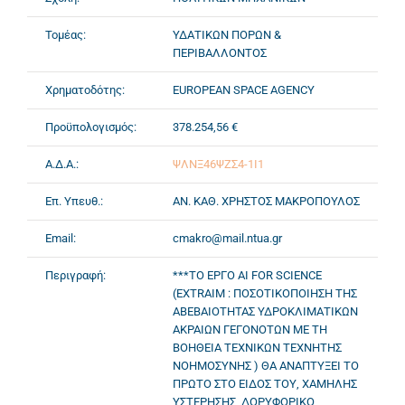
Τομέας:
ΥΔΑΤΙΚΩΝ ΠΟΡΩΝ &
ΠΕΡΙΒΑΛΛΟΝΤΟΣ
Χρηματοδότης:
EUROPEAN SPACE AGENCY
Προϋπολογισμός:
378.254,56 €
Α.Δ.Α.:
ΨΛΝΞ46ΨΖΣ4-1Ι1
Επ. Υπευθ.:
ΑΝ. ΚΑΘ. ΧΡΗΣΤΟΣ ΜΑΚΡΟΠΟΥΛΟΣ
Email:
cmakro@mail.ntua.gr
Περιγραφή:
***ΤΟ ΕΡΓΟ AI FOR SCIENCE
(EXTRAIM : ΠΟΣΟΤΙΚΟΠΟΙΗΣΗ ΤΗΣ
ΑΒΕΒΑΙΟΤΗΤΑΣ ΥΔΡΟΚΛΙΜΑΤΙΚΩΝ
ΑΚΡΑΙΩΝ ΓΕΓΟΝΟΤΩΝ ΜΕ ΤΗ
ΒΟΗΘΕΙΑ ΤΕΧΝΙΚΩΝ ΤΕΧΝΗΤΗΣ
ΝΟΗΜΟΣΥΝΗΣ ) ΘΑ ΑΝΑΠΤΥΞΕΙ ΤΟ
ΠΡΩΤΟ ΣΤΟ ΕΙΔΟΣ ΤΟΥ, ΧΑΜΗΛΗΣ
ΥΣΤΕΡΗΣΗΣ, ΔΟΡΥΦΟΡΙΚΟ