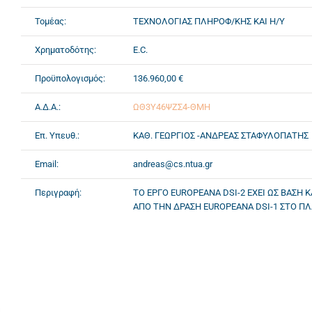
Τομέας:
ΤΕΧΝΟΛΟΓΙΑΣ ΠΛΗΡΟΦ/ΚΗΣ ΚΑΙ Η/Υ
Χρηματοδότης:
E.C.
Προϋπολογισμός:
136.960,00 €
Α.Δ.Α.:
ΩΘ3Υ46ΨΖΣ4-ΘΜΗ
Επ. Υπευθ.:
ΚΑΘ. ΓΕΩΡΓΙΟΣ -ΑΝΔΡΕΑΣ ΣΤΑΦΥΛΟΠΑΤΗΣ
Email:
andreas@cs.ntua.gr
Περιγραφή:
ΤΟ ΕΡΓΟ EUROPEANA DSI-2 ΕΧΕΙ ΩΣ ΒΑΣΗ
ΑΠΟ ΤΗΝ ΔΡΑΣΗ EUROPEANA DSI-1 ΣΤΟ ΠΛΑ