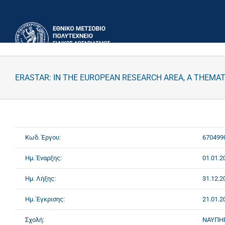
Μετάβαση
στο
περιεχόμενο
ERASTAR: IN THE EUROPEAN RESEARCH AREA, A THEMA
Κωδ. Έργου:
670499
Ημ. Έναρξης:
01.01.2
Ημ. Λήξης:
31.12.2
Ημ. Έγκρισης:
21.01.2
Σχολή:
ΝΑΥΠΗ