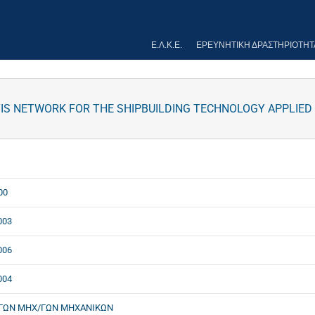
Ε.Λ.Κ.Ε.
ΕΡΕΥΝΗΤΙΚΉ ΔΡΑΣΤΗΡΙΌΤΗΤ
TIS NETWORK FOR THE SHIPBUILDING TECHNOLOGY APPLIED
00
003
006
004
ΓΩΝ ΜΗΧ/ΓΩΝ ΜΗΧΑΝΙΚΩΝ