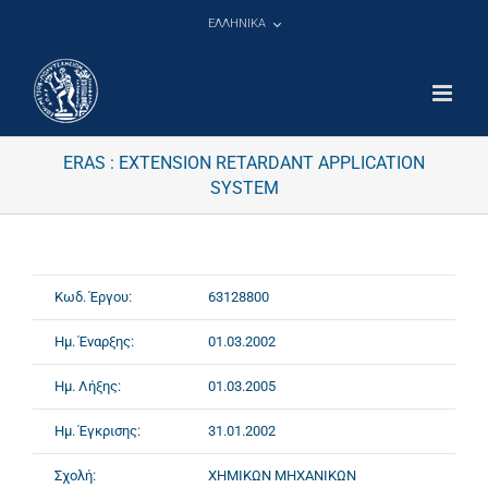
Μετάβαση
ΕΛΛΗΝΙΚΑ
στο
περιεχόμενο
ERAS : EXTENSION RETARDANT APPLICATION
SYSTEM
Κωδ. Έργου:
63128800
Ημ. Έναρξης:
01.03.2002
Ημ. Λήξης:
01.03.2005
Ημ. Έγκρισης:
31.01.2002
Σχολή:
ΧΗΜΙΚΩΝ ΜΗΧΑΝΙΚΩΝ