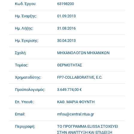
Κωδ. Έργου:
63198200
Ημ. Έναρξης:
01.09.2013
Ημ. Λήξης:
31.08.2016
Ημ. Έγκρισης:
30.04.2013
Σχολή:
ΜΗΧΑΝΟΛΟΓΩΝ ΜΗΧΑΝΙΚΩΝ
Τομέας:
ΘΕΡΜΟΤΗΤΑΣ
Χρηματοδότης:
FP7-COLLABORATIVE, E.C.
Προϋπολογισμός:
3.649.774,00 €
Επ. Υπευθ.:
ΚΑΘ. ΜΑΡΙΑ ΦΟΥΝΤΗ
Email:
mfou@central.ntua.gr
Περιγραφή:
ΤΟ ΠΡΟΓΡΑΜΜΑ ELISSA ΣΤΟΧΕΥΕΙ
ΣΤΗΝ ΑΝΑΠΤΥΞΗ ΚΑΙ ΕΠΙΔΕΙΞΗ