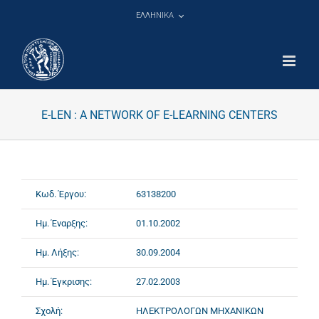
Μετάβαση
ΕΛΛΗΝΙΚΑ
στο
περιεχόμενο
E-LEN : A NETWORK OF E-LEARNING CENTERS
Κωδ. Έργου:
63138200
Ημ. Έναρξης:
01.10.2002
Ημ. Λήξης:
30.09.2004
Ημ. Έγκρισης:
27.02.2003
Σχολή:
ΗΛΕΚΤΡΟΛΟΓΩΝ ΜΗΧΑΝΙΚΩΝ