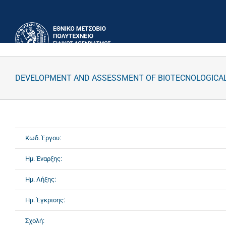
Μετάβαση
στο
περιεχόμενο
DEVELOPMENT AND ASSESSMENT OF BIOTECNOLOGICAL
Κωδ. Έργου:
Ημ. Έναρξης:
Ημ. Λήξης:
Ημ. Έγκρισης:
Σχολή: