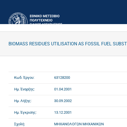
Μετάβαση
στο
περιεχόμενο
BIOMASS RESIDUES UTILISATION AS FOSSIL FUEL SUBS
Κωδ. Έργου:
63128200
Ημ. Έναρξης:
01.04.2001
Ημ. Λήξης:
30.09.2002
Ημ. Έγκρισης:
13.12.2001
Σχολή:
ΜΗΧΑΝΟΛΟΓΩΝ ΜΗΧΑΝΙΚΩΝ