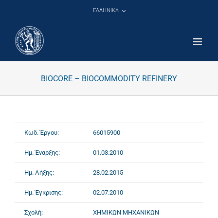
Μετάβαση
ΕΛΛΗΝΙΚΑ
στο
περιεχόμενο
BIOCORE – BIOCOMMODITY REFINERY
Κωδ. Έργου:
66015900
Ημ. Έναρξης:
01.03.2010
Ημ. Λήξης:
28.02.2015
Ημ. Έγκρισης:
02.07.2010
Σχολή:
ΧΗΜΙΚΩΝ ΜΗΧΑΝΙΚΩΝ