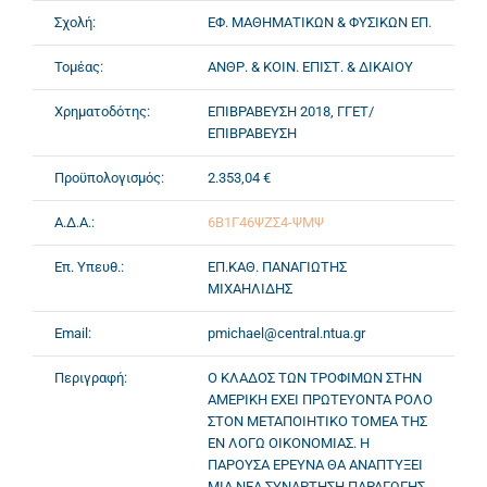
Σχολή:
ΕΦ. ΜΑΘΗΜΑΤΙΚΩΝ & ΦΥΣΙΚΩΝ ΕΠ.
Τομέας:
ΑΝΘΡ. & ΚΟΙΝ. ΕΠΙΣΤ. & ΔΙΚΑΙΟΥ
Χρηματοδότης:
ΕΠΙΒΡΑΒΕΥΣΗ 2018, ΓΓΕΤ/
ΕΠΙΒΡΑΒΕΥΣΗ
Προϋπολογισμός:
2.353,04 €
Α.Δ.Α.:
6Β1Γ46ΨΖΣ4-ΨΜΨ
Επ. Υπευθ.:
ΕΠ.ΚΑΘ. ΠΑΝΑΓΙΩΤΗΣ
ΜΙΧΑΗΛΙΔΗΣ
Email:
pmichael@central.ntua.gr
Περιγραφή:
Ο ΚΛΑΔΟΣ ΤΩΝ ΤΡΟΦΙΜΩΝ ΣΤΗΝ
ΑΜΕΡΙΚΗ ΕΧΕΙ ΠΡΩΤΕΥΟΝΤΑ ΡΟΛΟ
ΣΤΟΝ ΜΕΤΑΠΟΙΗΤΙΚΟ ΤΟΜΕΑ ΤΗΣ
ΕΝ ΛΟΓΩ ΟΙΚΟΝΟΜΙΑΣ. Η
ΠΑΡΟΥΣΑ ΕΡΕΥΝΑ ΘΑ ΑΝΑΠΤΥΞΕΙ
ΜΙΑ ΝΕΑ ΣΥΝΑΡΤΗΣΗ ΠΑΡΑΓΩΓΗΣ