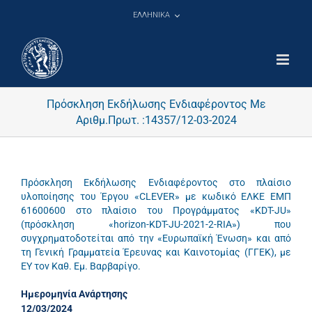
Μετάβαση
ΕΛΛΗΝΙΚΑ
στο
περιεχόμενο
Πρόσκληση Εκδήλωσης Ενδιαφέροντος Με
Αριθμ.Πρωτ. :14357/12-03-2024
Πρόσκληση Εκδήλωσης Ενδιαφέροντος στο πλαίσιο
υλοποίησης του Έργου «CLEVER» με κωδικό ΕΛΚΕ ΕΜΠ
61600600 στο πλαίσιο του Προγράμματος «KDT-JU»
(πρόσκληση «horizon-KDT-JU-2021-2-RIA») που
συγχρηματοδοτείται από την «Ευρωπαϊκή Ένωση» και από
τη Γενική Γραμματεία Έρευνας και Καινοτομίας (ΓΓΕΚ), με
ΕΥ τον Καθ. Εμ. Βαρβαρίγο.
Ημερομηνία Ανάρτησης
12/03/2024