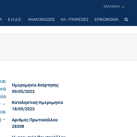
ΕΛΛΗΝΙΚΑ
Α
Ε.Η.Δ.Ε.
ΑΝΑΚΟΙΝΏΣΕΙΣ
ΗΛ. ΥΠΗΡΕΣΊΕΣ
ΕΠΙΚΟΙΝΩΝΊΑ
και
Ημερομηνία Ανάρτησης
ικά
09/05/2023
οία
Καταληκτική Ημερομηνία
Ω –
18/05/2023
και
η –
Αριθμός Πρωτοκόλλου
28308