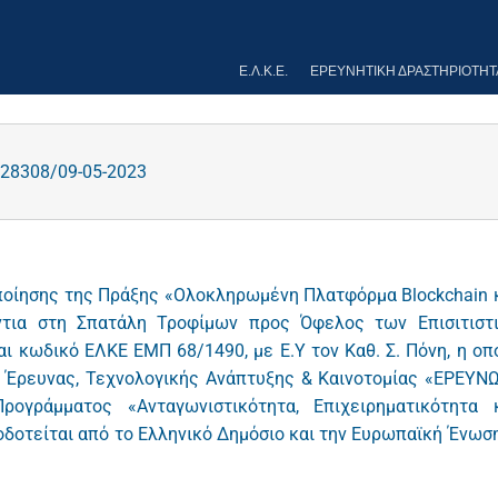
Ε.Λ.Κ.Ε.
ΕΡΕΥΝΗΤΙΚΉ ΔΡΑΣΤΗΡΙΌΤΗΤ
28308/09-05-2023
οίησης της Πράξης «Ολοκληρωμένη Πλατφόρμα Blockchain 
ντια στη Σπατάλη Τροφίμων προς Όφελος των Επισιτιστ
 κωδικό ΕΛΚΕ ΕΜΠ 68/1490, με Ε.Υ τον Καθ. Σ. Πόνη, η οπ
ν Έρευνας, Τεχνολογικής Ανάπτυξης & Καινοτομίας «ΕΡΕΥΝ
γράμματος «Ανταγωνιστικότητα, Επιχειρηματικότητα 
οδοτείται από το Ελληνικό Δημόσιο και την Ευρωπαϊκή Ένωσ