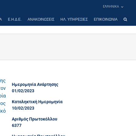
ΕΛΛΗΝΙΚΑ
Α
Ε.Η.Δ.Ε.
ΑΝΑΚΟΙΝΏΣΕΙΣ
ΗΛ. ΥΠΗΡΕΣΊΕΣ
ΕΠΙΚΟΙΝΩΝΊΑ
σης
Ημερομηνία Ανάρτησης
τον
01/02/2023
οία
Καταληκτική Ημερομηνία
τος
10/02/2023
ϊκό
Αριθμός Πρωτοκόλλου
6377