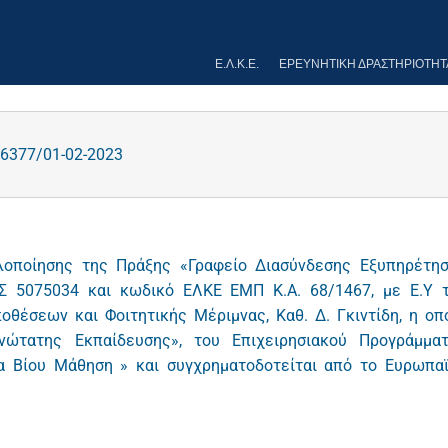
Ε.Λ.Κ.Ε.
ΕΡΕΥΝΗΤΙΚΉ ΔΡΑΣΤΗΡΙΌΤΗΤ
6377/01-02-2023
λοποίησης της Πράξης «Γραφείο Διασύνδεσης Εξυπηρέτη
 5075034 και κωδικό ΕΛΚΕ ΕΜΠ Κ.Α. 68/1467, με Ε.Υ 
θέσεων και Φοιτητικής Μέριμνας, Καθ. Δ. Γκιντίδη, η οπ
νώτατης Εκπαίδευσης», του Επιχειρησιακού Προγράμμα
α Βίου Μάθηση » και συγχρηματοδοτείται από το Ευρωπα