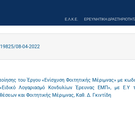
Ε.Λ.Κ.Ε.
ΕΡΕΥΝΗΤΙΚΉ ΔΡΑΣΤΗΡΙΌΤΗΤ
19825/08-04-2022
οίησης του Έργου «Ενίσχυση Φοιτητικής Μέριμνας» με κωδ
«Ειδικό Λογαριασμό Κονδυλίων Έρευνας ΕΜΠ», με Ε.Υ 
σεων και Φοιτητικής Μέριμνας, Καθ. Δ. Γκιντίδη