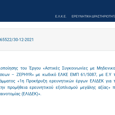
Ε.Λ.Κ.Ε.
ΕΡΕΥΝΗΤΙΚΉ ΔΡΑΣΤΗΡΙΌΤΗΤ
65522/30-12-2021
οποίησης του Έργου «Αστικές Συγκοινωνίες με Μηδενικ
άσεων – ZEPHYR» με κωδικό ΕΛΚΕ ΕΜΠ 61/5087, με Ε.Υ 
ράμματος «1η Προκήρυξη ερευνητικών έργων ΕΛΙΔΕΚ για 
ην προμήθεια ερευνητικού εξοπλισμού μεγάλης αξίας» 
αινοτομίας (ΕΛΙΔΕΚ)».