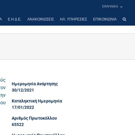
ΕΛΛΗΝΙΚΑ
Α
Ε.Η.Δ.Ε.
ΑΝΑΚΟΙΝΏΣΕΙΣ
ΗΛ. ΥΠΗΡΕΣΊΕΣ
ΕΠΙΚΟΙΝΩΝΊΑ
ούς
Ημερομηνία Ανάρτησης
τον
30/12/2021
την
Καταληκτική Ημερομηνία
που
17/01/2022
Αριθμός Πρωτοκόλλου
65522