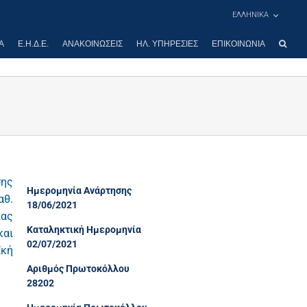
ΕΛΛΗΝΙΚΑ
Α
Ε.Η.Δ.Ε.
ΑΝΑΚΟΙΝΏΣΕΙΣ
ΗΛ. ΥΠΗΡΕΣΊΕΣ
ΕΠΙΚΟΙΝΩΝΊΑ
σης
Ημερομηνία Ανάρτησης
αθ.
18/06/2021
ίας
Καταληκτική Ημερομηνία
και
02/07/2021
ϊκή
Αριθμός Πρωτοκόλλου
28202