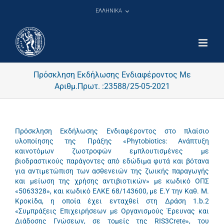
Μετάβαση
ΕΛΛΗΝΙΚΑ
στο
περιεχόμενο
Πρόσκληση Εκδήλωσης Ενδιαφέροντος Με
Αριθμ.Πρωτ. :23588/25-05-2021
Πρόσκληση Εκδήλωσης Ενδιαφέροντος στο πλαίσιο
υλοποίησης της Πράξης «Phytobiotics: Ανάπτυξη
καινοτόμων ζωοτροφών εμπλουτισμένες με
βιοδραστικούς παράγοντες από εδώδιμα φυτά και βότανα
για αντιμετώπιση των ασθενειών της ζωικής παραγωγής
και μείωση της χρήσης αντιβιοτικών» με κωδικό ΟΠΣ
«5063328», και κωδικό ΕΛΚΕ 68/143600, με Ε.Υ την Καθ. Μ.
Κροκίδα, η οποία έχει ενταχθεί στη Δράση 1.b.2
«Συμπράξεις Επιχειρήσεων με Οργανισμούς Έρευνας και
Διάδοσης Γνώσεων, σε τομείς της RIS3Crete», του