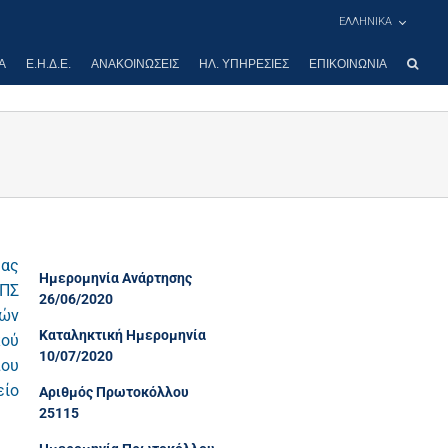
ΕΛΛΗΝΙΚΑ
Α
Ε.Η.Δ.Ε.
ΑΝΑΚΟΙΝΏΣΕΙΣ
ΗΛ. ΥΠΗΡΕΣΊΕΣ
ΕΠΙΚΟΙΝΩΝΊΑ
μας
Ημερομηνία Ανάρτησης
ΟΠΣ
26/06/2020
κών
Καταληκτική Ημερομηνία
κού
10/07/2020
που
είο
Αριθμός Πρωτοκόλλου
25115