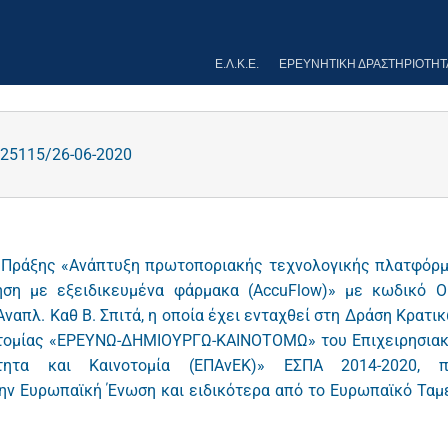
Ε.Λ.Κ.Ε.
ΕΡΕΥΝΗΤΙΚΉ ΔΡΑΣΤΗΡΙΌΤΗΤ
25115/26-06-2020
 Πράξης «Ανάπτυξη πρωτοποριακής τεχνολογικής πλατφόρ
ση με εξειδικευμένα φάρμακα (AccuFlow)» με κωδικό 
Αναπλ. Καθ Β. Σπιτά, η οποία έχει ενταχθεί στη Δράση Κρατι
οτομίας «ΕΡΕΥΝΩ-ΔΗΜΙΟΥΡΓΩ-ΚΑΙΝΟΤΟΜΩ» του Επιχειρησια
κότητα και Καινοτομία (ΕΠΑνΕΚ)» ΕΣΠΑ 2014-2020, 
την Ευρωπαϊκή Ένωση και ειδικότερα από το Ευρωπαϊκό Ταμ