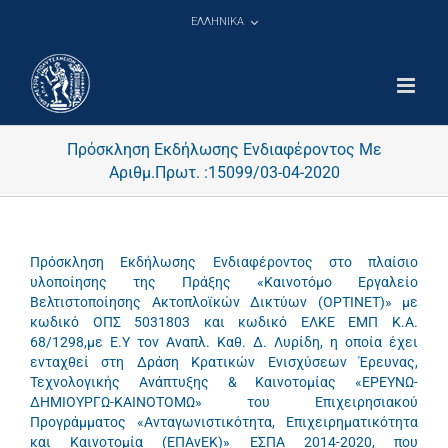
Μετάβαση
ΕΛΛΗΝΙΚΑ
στο
περιεχόμενο
Πρόσκληση Εκδήλωσης Ενδιαφέροντος Με
Αριθμ.Πρωτ. :15099/03-04-2020
Πρόσκληση Εκδήλωσης Ενδιαφέροντος στο πλαίσιο
υλοποίησης της Πράξης «Καινοτόμο Εργαλείο
Βελτιστοποίησης Ακτοπλοϊκών Δικτύων (OPTINET)» με
κωδικό ΟΠΣ 5031803 και κωδικό ΕΛΚΕ ΕΜΠ Κ.Α.
68/1298,με Ε.Υ τον Αναπλ. Καθ. Δ. Λυρίδη, η οποία έχει
ενταχθεί στη Δράση Κρατικών Ενισχύσεων Έρευνας,
Τεχνολογικής Ανάπτυξης & Καινοτομίας «ΕΡΕΥΝΩ-
ΔΗΜΙΟΥΡΓΩ-ΚΑΙΝΟΤΟΜΩ» του Επιχειρησιακού
Προγράμματος «Ανταγωνιστικότητα, Επιχειρηματικότητα
και Καινοτομία (ΕΠΑνΕΚ)» ΕΣΠΑ 2014-2020, που