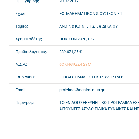
Ημ. Έγκρισης:
20.07.2017
Σχολή:
ΕΦ. ΜΑΘΗΜΑΤΙΚΩΝ & ΦΥΣΙΚΩΝ ΕΠ.
Τομέας:
ΑΝΘΡ. & ΚΟΙΝ. ΕΠΙΣΤ. & ΔΙΚΑΙΟΥ
Χρηματοδότης:
HORIZON 2020, E.C.
Προϋπολογισμός:
239.671,25 €
Α.Δ.Α.:
6ΟΚΙ46ΨΖΣ4-ΣΥΜ
Επ. Υπευθ.:
ΕΠ.ΚΑΘ. ΠΑΝΑΓΙΩΤΗΣ ΜΙΧΑΗΛΙΔΗΣ
Email:
pmichael@central.ntua.gr
Περιγραφή:
ΤΟ ΕΝ ΛΟΓΩ ΕΡΕΥΝΗΤΙΚΟ ΠΡΟΓΡΑΜΜΑ ΕΧΕΙ
ΑΙΤΟΥΝΤΕΣ ΑΣΥΛΟ,ΕΙΔΙΚΑ ΓΥΝΑΙΚΕΣ ΚΑΙ Ν