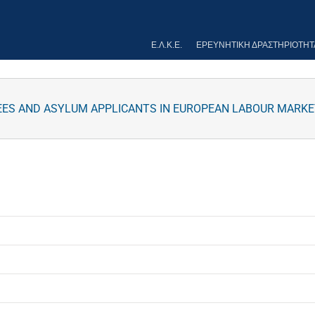
Ε.Λ.Κ.Ε.
ΕΡΕΥΝΗΤΙΚΉ ΔΡΑΣΤΗΡΙΌΤΗΤ
UGEES AND ASYLUM APPLICANTS IN EUROPEAN LABOUR MARK