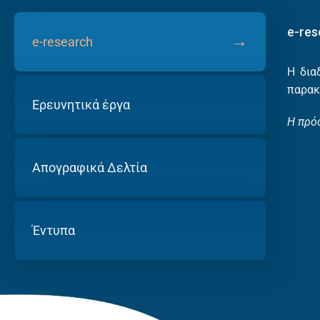
e-res
e-research
Η δια
παρακ
Ερευνητικά έργα
H πρό
Απογραφικά Δελτία
Έντυπα