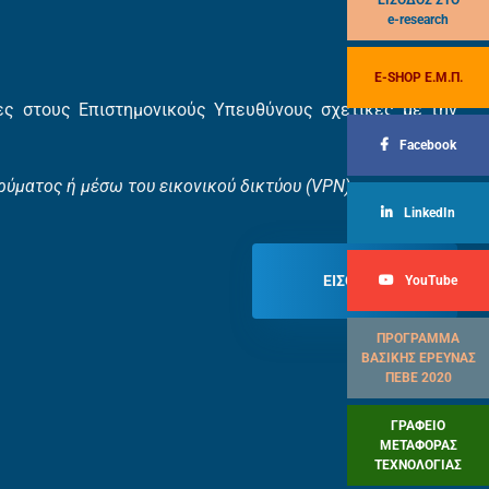
ΕΙΣΟΔΟΣ ΣΤΟ
e-research
E-SHOP Ε.Μ.Π.
ίες στους Επιστημονικούς Υπευθύνους σχετικές με την
Facebook
ρύματος ή μέσω του εικονικού δικτύου (VPN)
LinkedIn
ΕΊΣΟΔΟΣ
YouTube
ΠΡΟΓΡΑΜΜΑ
ΒΑΣΙΚΗΣ ΕΡΕΥΝΑΣ
ΠΕΒΕ 2020
ΓΡΑΦΕΙΟ
ΜΕΤΑΦΟΡΑΣ
ΤΕΧΝΟΛΟΓΙΑΣ