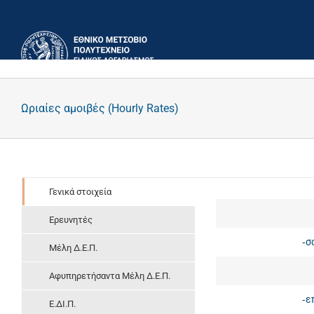
Μετάβαση
στο
περιεχόμενο
Ωριαίες αμοιβές (Hourly Rates)
Γενικά στοιχεία
Ερευνητές
‐σ
Μέλη Δ.Ε.Π.
Αφυπηρετήσαντα Μέλη Δ.Ε.Π.
‐ε
Ε.ΔΙ.Π.