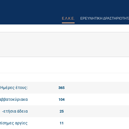
Ε.Λ.Κ.Ε.
ΕΡΕΥΝΗΤΙΚΉ ΔΡΑΣΤΗΡΙΌΤΗΤ
Ημέρες έτους:
365
αββατοκύριακα
104
‐ετήσια άδεια
25
πίσημες αργίες
11