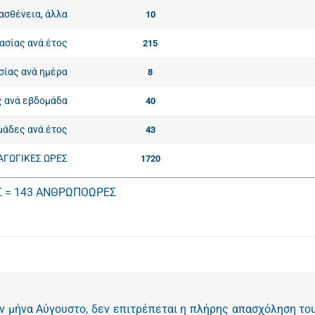
‐ασθένεια, άλλα
10
ασίας ανά έτος
215
σίας ανά ημέρα
8
ς ανά εβδομάδα
40
μάδες ανά έτος
43
ΑΓΩΓΙΚΕΣ ΩΡΕΣ
1720
 = 143 ΑΝΘΡΩΠΟΩΡΕΣ
ον μήνα Αύγουστο, δεν επιτρέπεται η πλήρης απασχόληση το