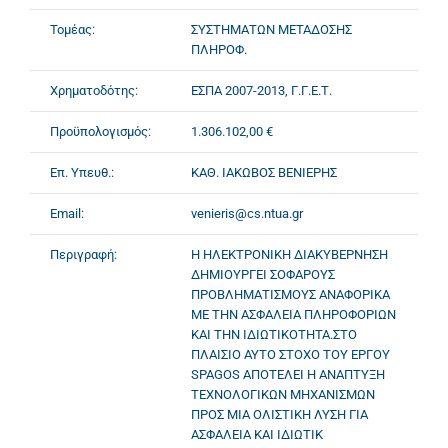
Τομέας:
ΣΥΣΤΗΜΑΤΩΝ ΜΕΤΑΔΟΣΗΣ
ΠΛΗΡΟΦ.
Χρηματοδότης:
ΕΣΠΑ 2007-2013, Γ.Γ.Ε.Τ.
Προϋπολογισμός:
1.306.102,00 €
Επ. Υπευθ.:
ΚΑΘ. ΙΑΚΩΒΟΣ ΒΕΝΙΕΡΗΣ
Email:
venieris@cs.ntua.gr
Περιγραφή:
Η ΗΛΕΚΤΡΟΝΙΚΗ ΔΙΑΚΥΒΕΡΝΗΣΗ
ΔΗΜΙΟΥΡΓΕΙ ΣΟΦΑΡΟΥΣ
ΠΡΟΒΛΗΜΑΤΙΣΜΟΥΣ ΑΝΑΦΟΡΙΚΑ
ΜΕ ΤΗΝ ΑΣΦΑΛΕΙΑ ΠΛΗΡΟΦΟΡΙΩΝ
ΚΑΙ ΤΗΝ ΙΔΙΩΤΙΚΟΤΗΤΑ.ΣΤΟ
ΠΛΑΙΣΙΟ ΑΥΤΟ ΣΤΟΧΟ ΤΟΥ ΕΡΓΟΥ
SPAGOS ΑΠΟΤΕΛΕΙ Η ΑΝΑΠΤΥΞΗ
ΤΕΧΝΟΛΟΓΙΚΩΝ ΜΗΧΑΝΙΣΜΩΝ
ΠΡΟΣ ΜΙΑ ΟΛΙΣΤΙΚΗ ΛΥΣΗ ΓΙΑ
ΑΣΦΑΛΕΙΑ ΚΑΙ ΙΔΙΩΤΙΚ