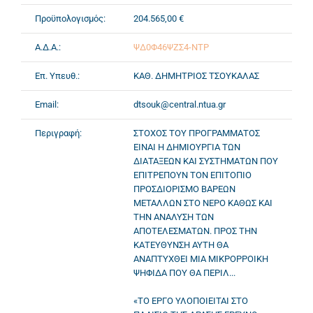
Προϋπολογισμός:
204.565,00 €
Α.Δ.Α.:
ΨΔ0Φ46ΨΖΣ4-ΝΤΡ
Επ. Υπευθ.:
ΚΑΘ. ΔΗΜΗΤΡΙΟΣ ΤΣΟΥΚΑΛΑΣ
Email:
dtsouk@central.ntua.gr
Περιγραφή:
ΣΤΟΧΟΣ ΤΟΥ ΠΡΟΓΡΑΜΜΑΤΟΣ
ΕΙΝΑΙ Η ΔΗΜΙΟΥΡΓΙΑ ΤΩΝ
ΔΙΑΤΑΞΕΩΝ ΚΑΙ ΣΥΣΤΗΜΑΤΩΝ ΠΟΥ
ΕΠΙΤΡΕΠΟΥΝ ΤΟΝ ΕΠΙΤΟΠΙΟ
ΠΡΟΣΔΙΟΡΙΣΜΟ ΒΑΡΕΩΝ
ΜΕΤΑΛΛΩΝ ΣΤΟ ΝΕΡΟ ΚΑΘΩΣ ΚΑΙ
ΤΗΝ ΑΝΑΛΥΣΗ ΤΩΝ
ΑΠΟΤΕΛΕΣΜΑΤΩΝ. ΠΡΟΣ ΤΗΝ
ΚΑΤΕΥΘΥΝΣΗ ΑΥΤΗ ΘΑ
ΑΝΑΠΤΥΧΘΕΙ ΜΙΑ ΜΙΚΡΟΡΡΟΙΚΗ
ΨΗΦΙΔΑ ΠΟΥ ΘΑ ΠΕΡΙΛ...
«ΤΟ ΕΡΓΟ ΥΛΟΠΟΙΕΙΤΑΙ ΣΤΟ