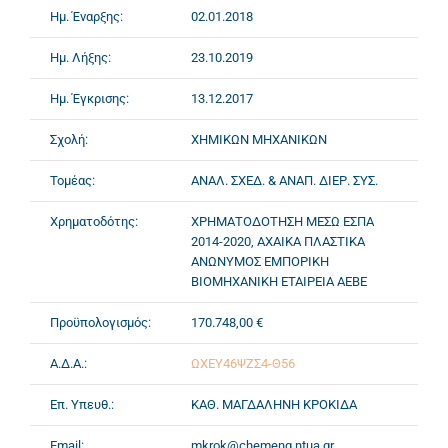
Ημ. Έναρξης:
02.01.2018
Ημ. Λήξης:
23.10.2019
Ημ. Έγκρισης:
13.12.2017
Σχολή:
ΧΗΜΙΚΩΝ ΜΗΧΑΝΙΚΩΝ
Τομέας:
ΑΝΑΛ. ΣΧΕΔ. & ΑΝΑΠ. ΔΙΕΡ. ΣΥΣ.
Χρηματοδότης:
ΧΡΗΜΑΤΟΔΟΤΗΣΗ ΜΕΣΩ ΕΣΠΑ
2014-2020, ΑΧΑΙΚΑ ΠΛΑΣΤΙΚΑ
ΑΝΩΝΥΜΟΣ ΕΜΠΟΡΙΚΗ
ΒΙΟΜΗΧΑΝΙΚΗ ΕΤΑΙΡΕΙΑ ΑΕΒΕ
Προϋπολογισμός:
170.748,00 €
Α.Δ.Α.:
ΩΧΕΥ46ΨΖΣ4-Θ56
Επ. Υπευθ.:
ΚΑΘ. ΜΑΓΔΑΛΗΝΗ ΚΡΟΚΙΔΑ
Email:
mkrok@chemeng.ntua.gr