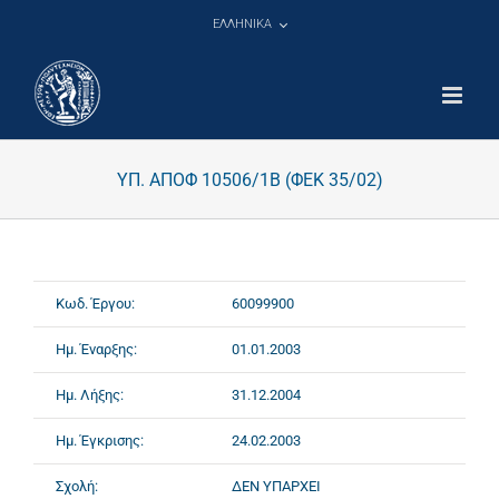
Μετάβαση
ΕΛΛΗΝΙΚΑ
στο
περιεχόμενο
ΥΠ. ΑΠΟΦ 10506/1Β (ΦΕΚ 35/02)
Κωδ. Έργου:
60099900
Ημ. Έναρξης:
01.01.2003
Ημ. Λήξης:
31.12.2004
Ημ. Έγκρισης:
24.02.2003
Σχολή:
ΔΕΝ ΥΠΑΡΧΕΙ