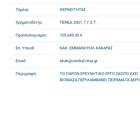
Τομέας:
ΘΕΡΜΟΤΗΤΑΣ
Χρηματοδότης:
ΠΕΝΕΔ 2001, Γ.Γ.Ε.Τ.
Προϋπολογισμός:
105.649,30 €
Επ. Υπευθ.:
ΚΑΘ. ΕΜΜΑΝΟΥΗΛ ΚΑΚΑΡΑΣ
Email:
ekak@central.ntua.gr
Περιγραφή:
ΤΟ ΠΑΡΟΝ ΕΡΕΥΝΗΤΙΚΟ ΕΡΓΟ ΣΚΟΠΟ ΕΧΕ
ΒΙΟΜΑΖΑ.ΠΕΡΙΛΑΜΒΑΝΕΙ ΠΕΙΡΑΜΑΤΑ ΑΕΡΙ