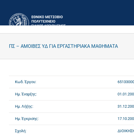
Μετάβαση
στο
περιεχόμενο
ΠΣ – ΑΜΟΙΒΕΣ ΥΔ ΓΙΑ ΕΡΓΑΣΤΗΡΙΑΚΑ ΜΑΘΗΜΑΤΑ
Κωδ. Έργου:
6513300
Ημ. Έναρξης:
01.01.20
Ημ. Λήξης:
31.12.20
Ημ. Έγκρισης:
17.10.20
Σχολή:
ΔΙΟΙΚΗΣ