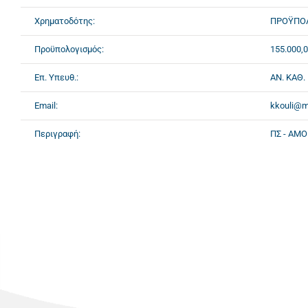
Χρηματοδότης:
ΠΡΟΫΠΟΛΟ
Προϋπολογισμός:
155.000,0
Επ. Υπευθ.:
ΑΝ. ΚΑΘ.
Email:
kkouli@m
Περιγραφή:
ΠΣ - ΑΜ