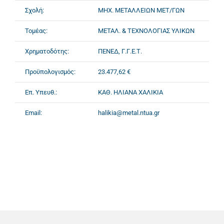
Σχολή:
ΜΗΧ. ΜΕΤΑΛΛΕΙΩΝ ΜΕΤ/ΓΩΝ
Τομέας:
ΜΕΤΑΛ. & ΤΕΧΝΟΛΟΓΙΑΣ ΥΛΙΚΩΝ
Χρηματοδότης:
ΠΕΝΕΔ, Γ.Γ.Ε.Τ.
Προϋπολογισμός:
23.477,62 €
Επ. Υπευθ.:
ΚΑΘ. ΗΛΙΑΝΑ ΧΑΛΙΚΙΑ
Email:
halikia@metal.ntua.gr