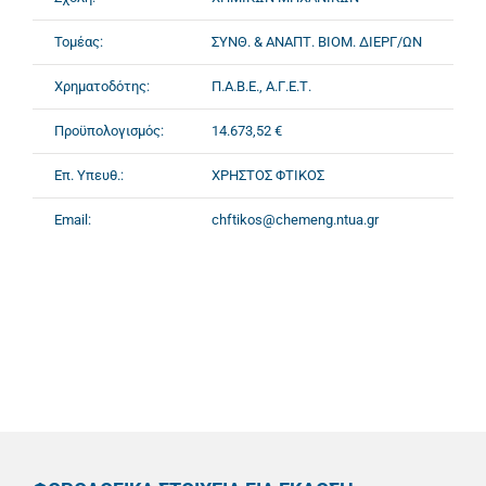
Τομέας:
ΣΥΝΘ. & ΑΝΑΠΤ. ΒΙΟΜ. ΔΙΕΡΓ/ΩΝ
Χρηματοδότης:
Π.Α.Β.Ε., Α.Γ.Ε.Τ.
Προϋπολογισμός:
14.673,52 €
Επ. Υπευθ.:
ΧΡΗΣΤΟΣ ΦΤΙΚΟΣ
Email:
chftikos@chemeng.ntua.gr