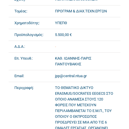
Τομέας:
ΠΡΟΓΡΑΜ & ΔΙΑΧ.ΤΕΧΝ.ΕΡΓΩΝ
Χρηματοδότης:
ΥΠΕΠΘ
Προϋπολογισμός:
5.500,00 €
Α.Δ.Α.:
-
Επ. Υπευθ.:
ΚΑΘ. ΙΩΑΝΝΗΣ-ΠΑΡΙΣ
ΠΑΝΤΟΥΒΑΚΗΣ
Email:
jpp@central.ntua.gr
Περιγραφή:
ΤΟ ΘΕΜΑΤΙΚΟ ΔΙΚΤΥΟ
ERASMUS/SOCRATES EEGECS ΣΤΟ
ΟΠΟΙΟ ΑΝΑΜΕΣΑ ΣΤΟΥΣ 120
ΦΟΡΕΙΣ ΠΟΥ ΜΕΤΕΧΟΥΝ
ΠΕΡΙΛΑΜΒΑΝΕΤΑΙ ΤΟ Ε.Μ.Π., ΤΟΥ
ΟΠΟΙΟΥ Ο ΕΚΠΡΟΣΩΠΟΣ
ΠΡΟΕΔΡΕΥΕΙ ΣΕ ΜΙΑ ΑΠΟ ΤΙΣ 6
ΟΜΑΔΕΣ ΕΡΓΑΣΙΑΣ, ΟΡΓΑΝΩΝΕΙ