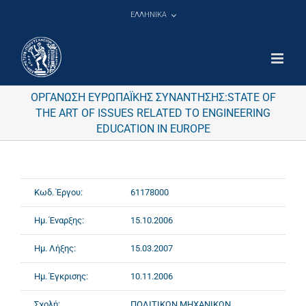
Μετάβαση
ΕΛΛΗΝΙΚΑ
στο
περιεχόμενο
ΟΡΓΑΝΩΣΗ ΕΥΡΩΠΑΪΚΗΣ ΣΥΝΑΝΤΗΣΗΣ:STATE OF
THE ART OF ISSUES RELATED TO ENGINEERING
EDUCATION IN EUROPE
Κωδ. Έργου:
61178000
Ημ. Έναρξης:
15.10.2006
Ημ. Λήξης:
15.03.2007
Ημ. Έγκρισης:
10.11.2006
Σχολή:
ΠΟΛΙΤΙΚΩΝ ΜΗΧΑΝΙΚΩΝ