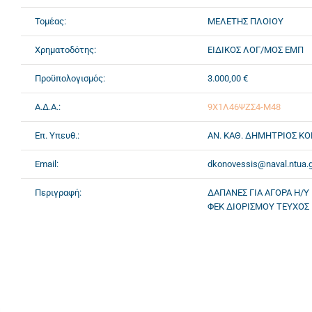
Τομέας:
ΜΕΛΕΤΗΣ ΠΛΟΙΟΥ
Χρηματοδότης:
ΕΙΔΙΚΟΣ ΛΟΓ/ΜΟΣ ΕΜΠ
Προϋπολογισμός:
3.000,00 €
Α.Δ.Α.:
9Χ1Λ46ΨΖΣ4-Μ48
Επ. Υπευθ.:
ΑΝ. ΚΑΘ. ΔΗΜΗΤΡΙΟΣ Κ
Email:
dkonovessis@naval.ntua.g
Περιγραφή:
ΔΑΠΑΝΕΣ ΓΙΑ ΑΓΟΡΑ Η/Υ
ΦΕΚ ΔΙΟΡΙΣΜΟΥ ΤΕΥΧΟΣ Γ