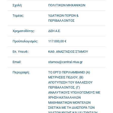
Σχολή:
ΠΟΛΙΤΙΚΩΝ ΜΗΧΑΝΙΚΩΝ
Τομέας:
ΥΔΑΤΙΚΩΝ ΠΟΡΩΝ &
ΠΕΡΙΒΑΛΛΟΝΤΟΣ
Χρηματοδότης:
ΔΕΗ Α.Ε.
Προϋπολογισμός:
117.000,00 €
Επ. Υπευθ.:
ΚΑΘ. ΑΝΑΣΤΑΣΙΟΣ ΣΤΑΜΟΥ
Email:
stamou@central.ntua.gr
Περιγραφή:
ΤΟ ΕΡΓΟ ΠΕΡΙΛΑΜΒΑΝΕΙ (Α)
ΜΕΤΡΗΣΕΙΣ ΠΕΔΙΟΥ, (Β)
ΑΠΟΤΥΠΩΣΗ ΤΟΥ ΘΑΛΑΣΣΙΟΥ
ΠΕΡΙΒΑΛΛΟΝΤΟΣ, (Γ)
ΑΝΑΛΥΤΙΚΟΥΣ ΥΠΟΛΟΓΙΣΜΟΥΣ ΜΕ
ΧΡΗΣΗ ΚΑΤΑΛΛΗΛΩΝ
ΜΑΘΗΜΑΤΙΚΩΝ ΜΟΝΤΕΛΩΝ
ΣΧΕΤΙΚΑ ΜΕ ΤΗ ΔΙΑΣΠΟΡΑ ΤΩΝ
ΥΔΑΤΩΝ ΨΥΞΗΣ ΚΑΙ (Δ) ΣΥΝΤΑΞΗ