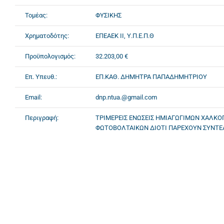
Τομέας:
ΦΥΣΙΚΗΣ
Χρηματοδότης:
ΕΠΕΑΕΚ II, Υ.Π.Ε.Π.Θ
Προϋπολογισμός:
32.203,00 €
Επ. Υπευθ.:
ΕΠ.ΚΑΘ. ΔΗΜΗΤΡΑ ΠΑΠΑΔΗΜΗΤΡΙΟΥ
Email:
dnp.ntua.@gmail.com
Περιγραφή:
ΤΡΙΜΕΡΕΙΣ ΕΝΩΣΕΙΣ ΗΜΙΑΓΩΓΙΜΩΝ ΧΑΛΚΟ
ΦΩΤΟΒΟΛΤΑΙΚΩΝ ΔΙΟΤΙ ΠΑΡΕΧΟΥΝ ΣΥΝΤΕΛ