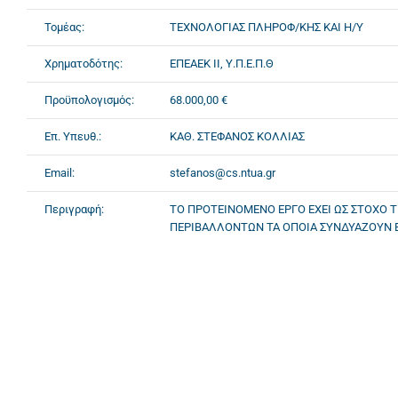
Τομέας:
ΤΕΧΝΟΛΟΓΙΑΣ ΠΛΗΡΟΦ/ΚΗΣ ΚΑΙ Η/Υ
Χρηματοδότης:
ΕΠΕΑΕΚ II, Υ.Π.Ε.Π.Θ
Προϋπολογισμός:
68.000,00 €
Επ. Υπευθ.:
ΚΑΘ. ΣΤΕΦΑΝΟΣ ΚΟΛΛΙΑΣ
Email:
stefanos@cs.ntua.gr
Περιγραφή:
ΤΟ ΠΡΟΤΕΙΝΟΜΕΝΟ ΕΡΓΟ ΕΧΕΙ ΩΣ ΣΤΟΧΟ Τ
ΠΕΡΙΒΑΛΛΟΝΤΩΝ ΤΑ ΟΠΟΙΑ ΣΥΝΔΥΑΖΟΥΝ ΕΥΦ