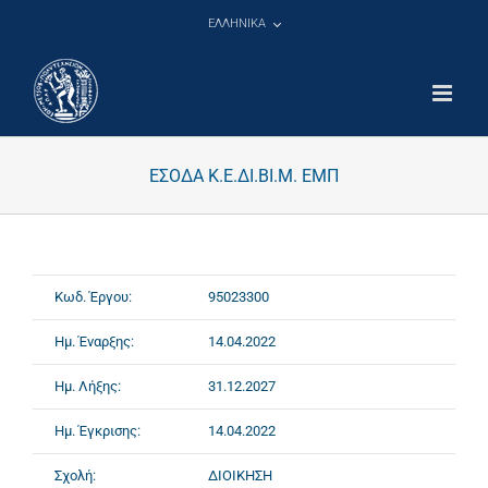
Μετάβαση
ΕΛΛΗΝΙΚΑ
στο
περιεχόμενο
ΕΣΟΔΑ Κ.Ε.ΔΙ.ΒΙ.Μ. ΕΜΠ
Κωδ. Έργου:
95023300
Ημ. Έναρξης:
14.04.2022
Ημ. Λήξης:
31.12.2027
Ημ. Έγκρισης:
14.04.2022
Σχολή:
ΔΙΟΙΚΗΣΗ