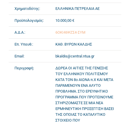
Χρηματοδότης:
ΕΛΛΗΝΙΚΑ ΠΕΤΡΕΛΑΙΑ ΑΕ
Προϋπολογισμός:
10.000,00 €
Α.Δ.Α.:
6ΟΚΙ46ΨΖΣ4-ΣΥΜ
Επ. Υπευθ.:
ΚΑΘ. ΒΥΡΩΝ ΚΑΛΔΗΣ
Email:
bkaldis@central.ntua.gr
Περιγραφή:
ΔΩΡΕΑ ΟΙ ΑΙΤΙΕΣ ΤΗΣ ΓΕΝΕΣΗΣ
ΤΟΥ ΕΛΛΗΝΙΚΟΥ ΠΟΛΙΤΙΣΜΟΥ
ΚΑΤΑ ΤΟΝ 8ο ΑΙΩΝΑ π.Χ ΚΑΙ ΜΕΤΑ
ΠΑΡΑΜΕΝΟΥΝ ΕΝΑ ΑΛΥΤΟ
ΠΡΟΒΛΗΜΑ. ΣΤΟ ΕΡΕΥΝΗΤΙΚΟ
ΠΡΟΓΡΑΜΜΑ ΠΟΥ ΠΡΟΤΕΙΝΟΥΜΕ
ΣΤΗΡΙΖΟΜΑΣΤΕ ΣΕ ΜΙΑ ΝΕΑ
ΕΡΜΗΝΕΥΤΙΚΗ ΠΡΟΣΕΓΓΙΣΗ ΒΑΣΕΙ
ΤΗΣ ΟΠΟΙΑΣ ΤΟ ΚΑΤΑΛΥΤΙΚΟ
ΣΤΟΙΧΕΙΟ ΠΟΥ