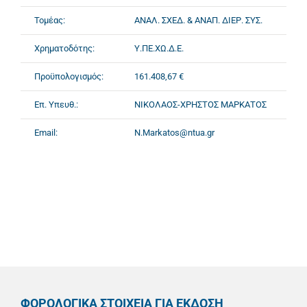
Τομέας:
ΑΝΑΛ. ΣΧΕΔ. & ΑΝΑΠ. ΔΙΕΡ. ΣΥΣ.
Χρηματοδότης:
Υ.ΠΕ.ΧΩ.Δ.Ε.
Προϋπολογισμός:
161.408,67 €
Επ. Υπευθ.:
ΝΙΚΟΛΑΟΣ-ΧΡΗΣΤΟΣ ΜΑΡΚΑΤΟΣ
Email:
N.Markatos@ntua.gr
ΦΟΡΟΛΟΓΙΚΑ ΣΤΟΙΧΕΙΑ ΓΙΑ ΕΚΔΟΣΗ